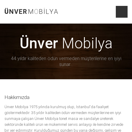
Ü
N
V
E
R
M
O
B
İ
L
Y
A
Ünver
Mobilya
44 yıldır kaliteden ödün vermeden müşterilerine en iyiyi
sunar...
Hakkımızda
Ünver Mobilya 1975 yılında kurulmuş olup, İstanbul'da faaliyet
göstermektedir. 35 yıldır kaliteden ödün vermeden müşterilerine en iyiyi
sunmaya çalışan Ünver Mobilya tonet masa ve sandalye üreterek
sektöründe kaliteli ürün ve mükemmel servis anlayışı ile kendine zirvede
bir yer edinmiştir. Kurulduğumuz günden bu yana değişimi, gelişim ve