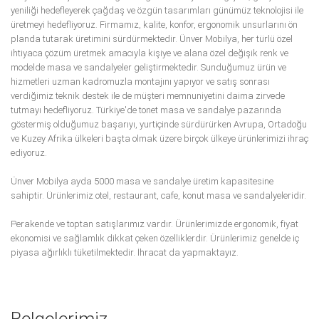
yeniliği hedefleyerek çağdaş ve özgün tasarımları günümüz teknolojisi ile
üretmeyi hedefliyoruz. Firmamız, kalite, konfor, ergonomik unsurlarını ön
planda tutarak üretimini sürdürmektedir. Ünver Mobilya, her türlü özel
ihtiyaca çözüm üretmek amacıyla kişiye ve alana özel değişik renk ve
modelde masa ve sandalyeler geliştirmektedir. Sunduğumuz ürün ve
hizmetleri uzman kadromuzla montajını yapıyor ve satış sonrası
verdiğimiz teknik destek ile de müşteri memnuniyetini daima zirvede
tutmayı hedefliyoruz. Türkiye'de tonet masa ve sandalye pazarında
göstermiş olduğumuz başarıyı, yurtiçinde sürdürürken Avrupa, Ortadoğu
ve Kuzey Afrika ülkeleri başta olmak üzere birçok ülkeye ürünlerimizi ihraç
ediyoruz.
Ünver Mobilya ayda 5000 masa ve sandalye üretim kapasitesine
sahiptir. Ürünlerimiz otel, restaurant, cafe, konut masa ve sandalyeleridir.
Perakende ve toptan satışlarımız vardır. Ürünlerimizde ergonomik, fiyat
ekonomisi ve sağlamlık dikkat çeken özelliklerdir. Ürünlerimiz genelde iç
piyasa ağırlıklı tüketilmektedir. İhracat da yapmaktayız.